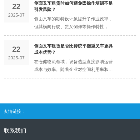
侧面叉车租赁时如何避免因操作培训不足
22
元需求？需结合典型场景深入分析。 高密
引发风险？
2025-07
度仓储场景是侧面叉车的“主战场”。在电
侧面叉车的独特设计虽提升了作业效率，
商、医药等行业的立体仓库中，货架间距
但其横向行驶、货叉侧伸等操作特性，对
通常压缩至2.5-3米，传统平衡重叉车需预
操作员技能提出更高要求。若培训不足，
留调头空间，导致通道利用率不足50%。
易引发碰撞、侧翻等事故，导致设备损坏
侧面叉车租赁是否比传统平衡重叉车更具
侧面叉车可沿货架横向行驶，直接完成货
22
甚至人员伤亡。如何通过系统化培训规避
成本优势？
物存取，无需调头即可退出通道。例如，
2025-07
风险？需从培训内容、考核机制及持续监
在仓储物流领域，设备选型直接影响运营
某新能源电池工厂采用侧面叉车后，仓储
督三方面构建安全防线。 基础技能培训需
成本与效率。随着企业对空间利用率和作
密度提升30%，单日货物吞吐量增加
覆盖设备特性与操作规范。侧面叉车的核
业灵活性的要求提升，侧面叉车逐渐进入
15%。此外，其货叉可伸缩至3米，适配
心差异在于行驶模式与货叉位置，操作员
视野。与传统平衡重叉车相比，侧面叉车
高位货架（6-8米）的作业需求，解决了
需掌握横向行驶的转向逻辑、货叉伸缩的
租赁是否具备成本优势？需从设备特性、
传统叉车因视野受限导致的货损问题。 长
同步控制及重心平衡技巧。例如，在搬运
应用场景及长期效益综合分析。 传统平衡
形货物搬运场景凸显侧面叉车的效率优
长形货物时，货叉伸出长度不得超过车身
重叉车以“前进后退”的直线行驶模式为
势。在管材、型材、电缆卷等长形货物搬
友情链接 :
宽度的1.5倍，否则易因重心偏移导致侧
主，适合宽敞、规则的仓储环境。但在狭
运中，传统叉车需多次调整角度，甚至借
翻。某石化企业曾因操作员未调整货叉长
窄通道或搬运长形货物（如管材、电缆
助辅助设备完成装卸，单次作业耗时超20
度，在搬运3米长钢管时发生侧翻，造成
联系我们
卷）时，其操作局限性凸显：需反复调
分钟。侧面叉车通过侧伸货叉直接插入货
设备报废和人员轻伤。因此，培训中需通
头、倒车，甚至占用额外空间完成转向，